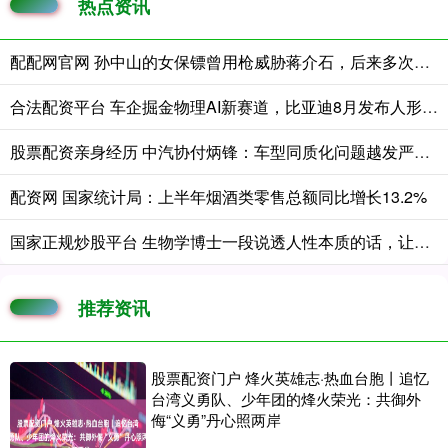
热点资讯
配配网官网 孙中山的女保镖曾用枪威胁蒋介石，后来多次拒绝蒋的拉拢
合法配资平台 车企掘金物理AI新赛道，比亚迪8月发布人形机器人，国证港股通科技指数强势涨超2%
股票配资亲身经历 中汽协付炳锋：车型同质化问题越发严重，车企应回归理性竞争
配资网 国家统计局：上半年烟酒类零售总额同比增长13.2%
国家正规炒股平台 生物学博士一段说透人性本质的话，让我听后大彻大悟，他说：男人之所以身
推荐资讯
股票配资门户 烽火英雄志·热血台胞丨追忆
台湾义勇队、少年团的烽火荣光：共御外
侮“义勇”丹心照两岸