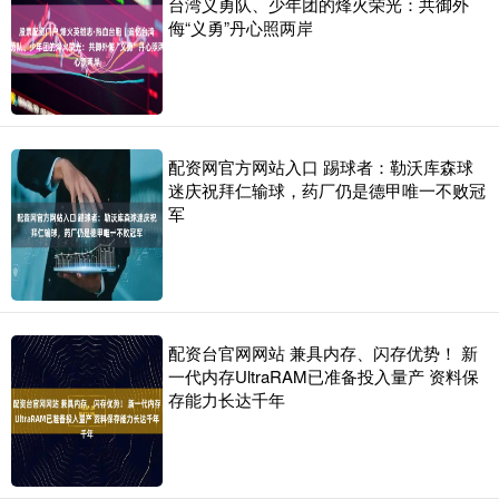
台湾义勇队、少年团的烽火荣光：共御外
侮“义勇”丹心照两岸
配资网官方网站入口 踢球者：勒沃库森球
迷庆祝拜仁输球，药厂仍是德甲唯一不败冠
军
配资台官网网站 兼具内存、闪存优势！ 新
一代内存UltraRAM已准备投入量产 资料保
存能力长达千年