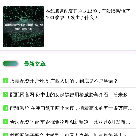
在线股票配资开户 未出险，车险续保“涨了
1000多块”！发生了什么？
最新文章
股票配资开户炒股 广西人讲的，到底是不是粤语？
1
配配网官网 孙中山的女保镖曾用枪威胁蒋介石，后来多次拒绝蒋的拉拢
2
配资系统 在澳门熬了两个大夜，揣着赢来的五十多万巨款准备风光回家，结果不仅钱面
3
合法配资平台 车企掘金物理AI新赛道，比亚迪8月发布人形机器人，国证港股通科技指数强势涨超2%
4
炒股配资开平台 大模型、机器人之外，社会智能补上AGI第三极
5