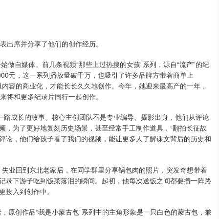
者代表出席并分享了他们的创作经历。
始做自媒体。前几条视频“那些上过热搜的女孩”系列，源自“流产”的纪
000元，这一系列播放量破千万，也吸引了许多品牌方带着商单上
打通内容的商业化，才能长长久久地创作。今年，她迎来最高产的一年，
未来将和更多纪录片同行一起创作。
白一路成长的故事。核心主创团队不是专业编导、摄影出身，他们从评论
频，为了更好地复刻历史场景，甚至经常手工制作道具，“翻拍长征故
评论，他们给孩子看了我们的视频，能让更多人了解课文背后的历史和
”，失业回到东北老家后，在同学群里分享锅包肉的照片，突发奇想带着
记录下游子吃到饭菜落泪的瞬间。起初，他每次送饭之间都要攒一阵路
更投入到创作中。
元素，原创作品“我是小蒙古包”系列中的主角形象是一只白色的蒙古包，兼