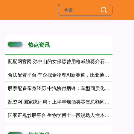
热点资讯
配配网官网 孙中山的女保镖曾用枪威胁蒋介石，后来多次拒绝蒋的拉拢
合法配资平台 车企掘金物理AI新赛道，比亚迪8月发布人形机器人，国证港股通科技指数强势涨超2%
股票配资亲身经历 中汽协付炳锋：车型同质化问题越发严重，车企应回归理性竞争
配资网 国家统计局：上半年烟酒类零售总额同比增长13.2%
国家正规炒股平台 生物学博士一段说透人性本质的话，让我听后大彻大悟，他说：男人之所以身