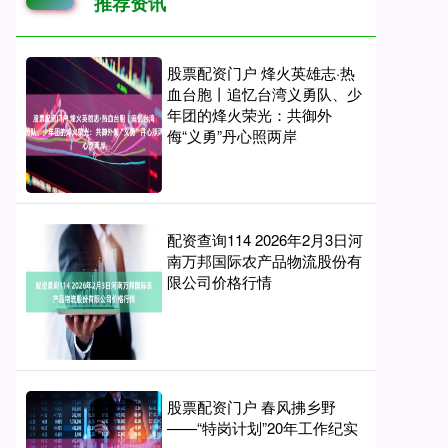
推荐资讯
股票配资门户 烽火英雄志·热
血台胞丨追忆台湾义勇队、少
年团的烽火荣光：共御外
侮“义勇”丹心照两岸
配资查询114 2026年2月3日河
南万邦国际农产品物流股份有
限公司价格行情
股票配资门户 春风拂乡野
——“特岗计划”20年工作纪实