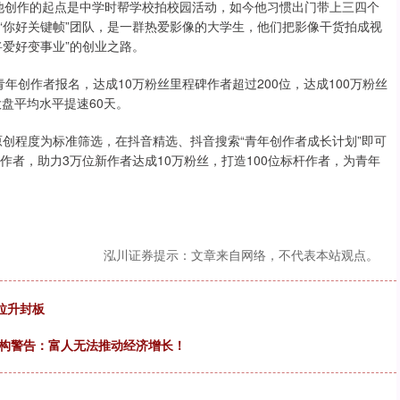
学生，他创作的起点是中学时帮学校拍校园活动，如今他习惯出门带上三四个
“你好关键帧”团队，是一群热爱影像的大学生，他们把影像干货拍成视
爱好变事业”的创业之路。
青年创作者报名，达成10万粉丝里程碑作者超过200位，达成100万粉丝
大盘平均水平提速60天。
及原创程度为标准筛选，在抖音精选、抖音搜索“青年创作者成长计划”即可
年作者，助力3万位新作者达成10万粉丝，打造100位标杆作者，为青年
泓川证券提示：文章来自网络，不代表本站观点。
拉升封板
机构警告：富人无法推动经济增长！