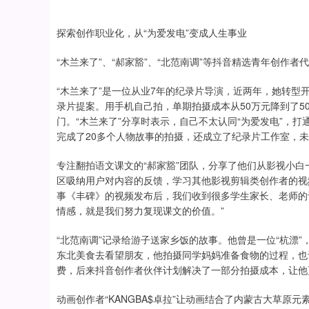
探索创作职业化，从“为爱发电”变成人生事业
“木兰来了”、“郝家豁”、“北范南调”等抖音精选青年创作
“木兰来了”是一位从业7年的纪录片导演，近两年，她转型开
录片提案。用手机自己拍，单期拍摄成本从50万元降到了5
门。“木兰来了”分享时表示，自己不太认同“为爱发电”，
完成了20多个人物故事的拍摄，还成立了纪录片工作室，
专注翻拍语文课文的“郝家豁”团队，分享了他们从影视小
区吸纳用户对内容的反馈，学习其他影视剪辑类创作者的视
事《丰碑》的视频发布后，我们收到很多学生家长、老师的
情感，就是我们努力复现课文的价值。”
“北范南调”记录给游子送家乡饭的故事。他曾是一位“杭漂
东北美食去看望朋友，他拍摄同学妈妈准备食物的过程，也
费，后来抖音创作者伙伴计划解决了一部分拍摄成本，让他
动画创作者“KANGBA$卓拉”让动画结合了内蒙古大草原